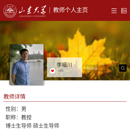
教师个人主页
李福川
+
65
教师详情
性别：男
职称：教授
博士生导师 硕士生导师