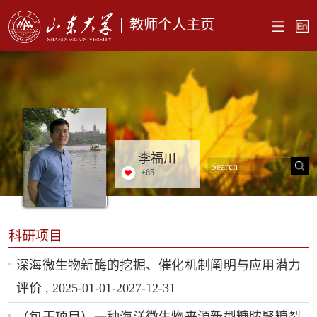
教师个人主页
李福川
+
65
科研项目
深海微生物新酶的挖掘、催化机制阐明与应用潜力
评价 , 2025-01-01-2027-12-31
（包干项目）一种海洋微生物来源新型糖胺聚糖裂