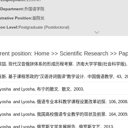
/Department:
外国语学院
trative Position:
副院长
on Level:
Postgraduate (Postdoctoral)
ss Address:
外文楼
:
Male
rent position:
Home
>>
Scientific Research
>>
Pap
:
Doctoral Degree in Literature
ost:
] 梁喆. 现代汉音俄拼体系的形成历程考察.
中国俄罗斯文学研究会理事；中国俄语教学研究会常务理事；山东省
济南大学学报(社会科学版)
文学学会副会长。
] 袁新. 基于课程思政的“汉语诗词俄译”教学设计.
中国俄语教学,
43,
2
ater:
北京师范大学
 Lyosha and Lyosha. 布宁的散文.
散文,
2003.
:
School of Foreign Languages and Literature
ine:
Russian Languages and Literatures
 Lyosha and Lyosha. 俄语专业本科教学课程设置改革初探.
106,
2008
 Lyosha and Lyosha. 我国高校俄语专业教学的现状及前景.
164,
2009
 山东大学优秀共产党员
 Lyosha and Lyosha. 俄罗斯文学发展报告.
俄罗斯文艺,
2013.
 北京师范大学优秀毕业研究生