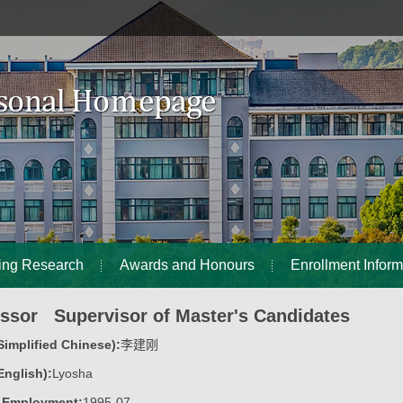
ing Research
Awards and Honours
Enrollment Inform
essor Supervisor of Master's Candidates
implified Chinese):
李建刚
nglish):
Lyosha
f Employment:
1995-07