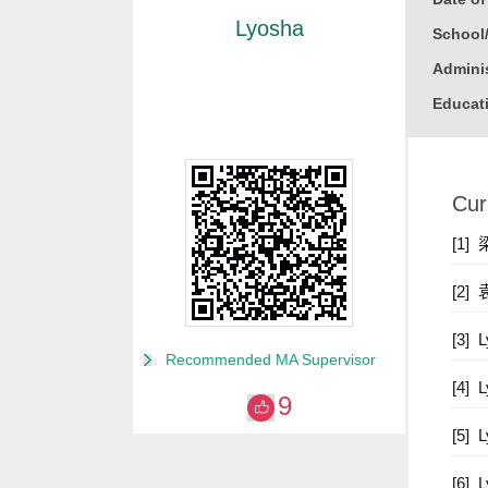
Lyosha
School
Adminis
Educati
Busine
Gender
Cur
Degree
Other P
[1
省外国
[2
Alma M
[3]
College
Recommended MA Supervisor
Discipl
[4]
9
Honor
[5]
2016
[6]
2005