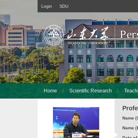
Login
SDU
Home
Scientific Research
Teach
Prof
Name (S
Name (E
Date o