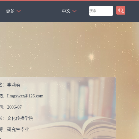
`
更多
中文
名：
李莉萌
箱：
llmgxwzz@126.com
间：
2006-07
位：
文化传播学院
博士研究生毕业