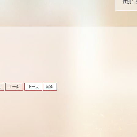
性别：
学位：
职称：
毕业院
所属院
页
上一页
下一页
尾页
曾获荣
202
学比赛