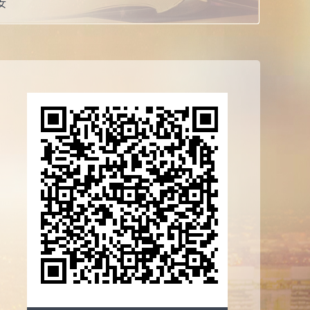
女
博士
讲师
校：
山东大学
系：
文化传播学院
誉：
2019 曾获荣誉当选： 国家公派出国教师荣誉证书
0 曾获荣誉当选： 山东大学“同屏在线，共振育人”在线直播教
三等奖