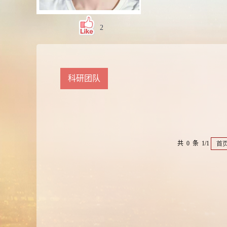
2
科研团队
共 0 条 1/1
首