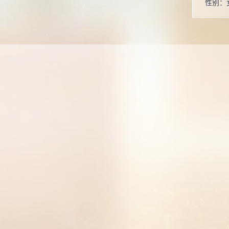
性别：
学位：
职称：
毕业院
所属院
曾获荣
202
学比赛