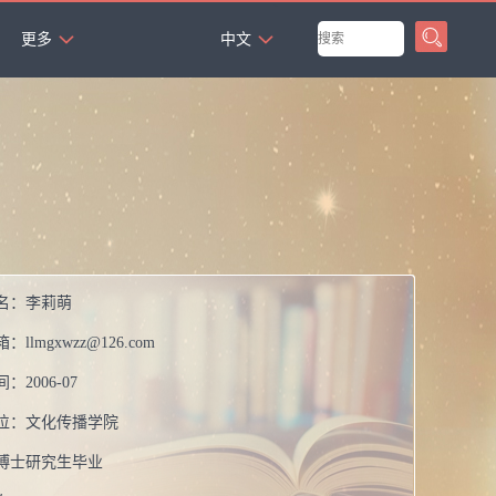
`
更多
中文
名：
李莉萌
箱：
llmgxwzz@126.com
间：
2006-07
位：
文化传播学院
博士研究生毕业