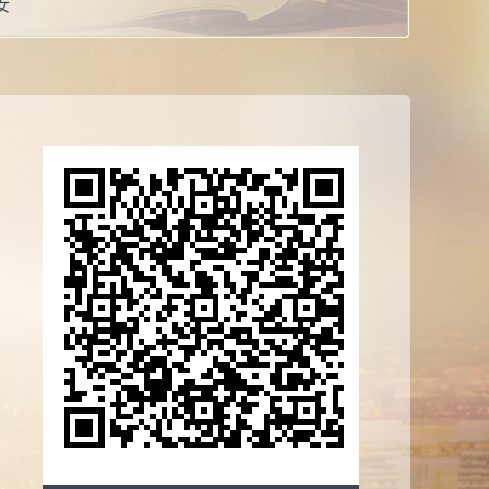
女
博士
讲师
校：
山东大学
系：
文化传播学院
誉：
2019 曾获荣誉当选： 国家公派出国教师荣誉证书
0 曾获荣誉当选： 山东大学“同屏在线，共振育人”在线直播教
三等奖