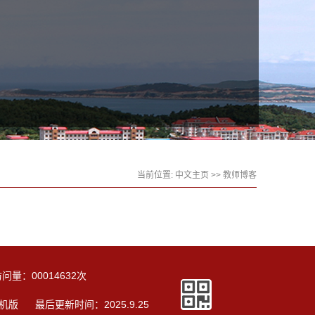
当前位置:
中文主页
>>
教师博客
访问量：
00014632
次
机版
最后更新时间：
2025
.
9
.
25