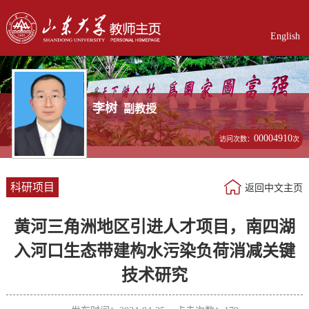
English
李树
副教授
00004910
访问次数：
次
科研项目
返回中文主页
黄河三角洲地区引进人才项目，南四湖
入河口生态带建构水污染负荷消减关键
技术研究