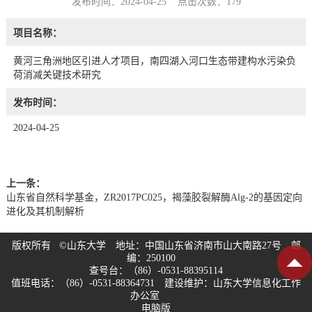
发布时间：2024-04-25 点击次数：
179
项目名称：
黄河三角洲地区引进人才项目，南四湖入河口生态带建构水污染负
荷消减关键技术研究
发布时间：
2024-04-25
上一条：
山东省自然科学基金，ZR2017PC025，褐藻胶裂解酶Alg-2的基因定向
进化及其机制解析
版权所有 ©山东大学 地址：中国山东省济南市山大南路27号 邮
编：250100
查号台：（86）-0531-88395114
值班电话：（86）-0531-88364731 建设维护：山东大学信息化工作
办公室
电脑版