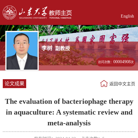
English
李树
副教授
00004908
访问次数：
次
论文成果
返回中文主页
The evaluation of bacteriophage therapy
in aquaculture: A systematic review and
meta-analysis