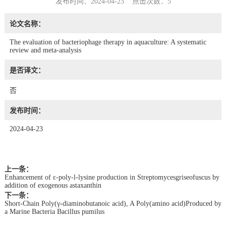
发布时间：2024-04-23 点击次数：
5
论文名称：
The evaluation of bacteriophage therapy in aquaculture: A systematic
review and meta-analysis
是否译文：
否
发布时间：
2024-04-23
上一条：
Enhancement of ε‑poly‑l‑lysine production in Streptomycesgriseofuscus by
addition of exogenous astaxanthin
下一条：
Short‑Chain Poly(γ‑diaminobutanoic acid), A Poly(amino acid)Produced by
a Marine Bacteria Bacillus pumilus