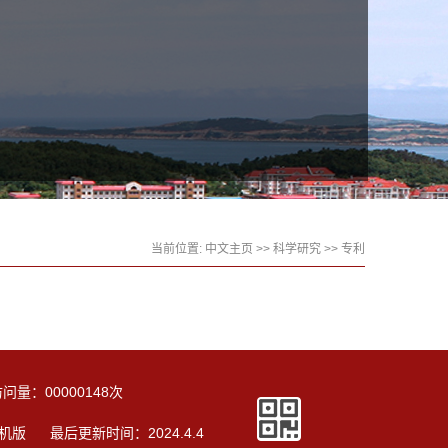
当前位置:
中文主页
>>
科学研究
>>
专利
访问量：
00000148
次
机版
最后更新时间：
2024
.
4
.
4