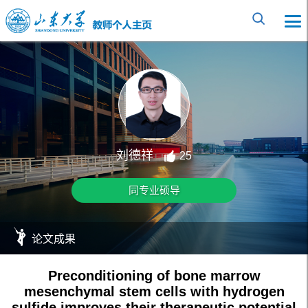
刘德祥
25
同专业硕导
论文成果
Preconditioning of bone marrow
mesenchymal stem cells with hydrogen
sulfide improves their therapeutic potential