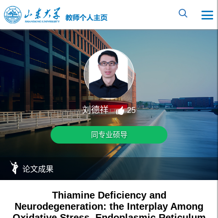
刘德祥
25
同专业硕导
论文成果
Thiamine Deficiency and
Neurodegeneration: the Interplay Among
Oxidative Stress, Endoplasmic Reticulum