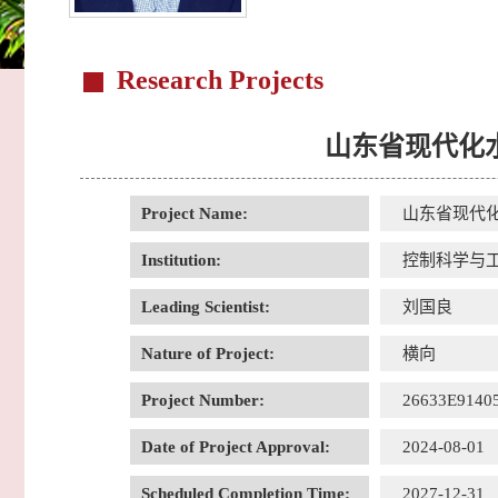
Research Projects
山东省现代化
Project Name:
山东省现代
Institution:
控制科学与
Leading Scientist:
刘国良
Nature of Project:
横向
Project Number:
26633E9140
Date of Project Approval:
2024-08-01
Scheduled Completion Time:
2027-12-31