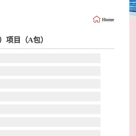
Home
）项目（A包）