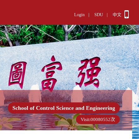
Login
|
SDU
|
中文
School of Control Science and Engineering
Visit:
00080552
次