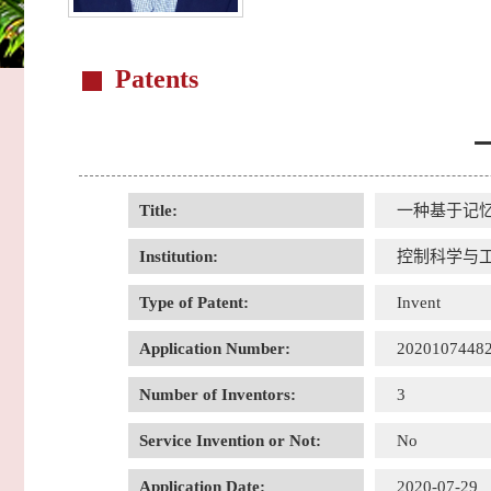
Patents
Title:
一种基于记
Institution:
控制科学与
Type of Patent:
Invent
Application Number:
20201074482
Number of Inventors:
3
Service Invention or Not:
No
Application Date:
2020-07-29