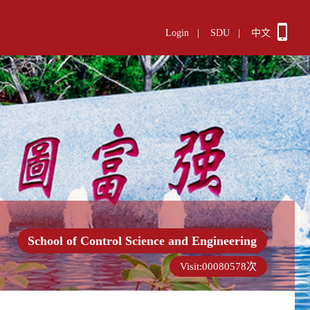
Login
|
SDU
|
中文
School of Control Science and Engineering
Visit:
00080578
次