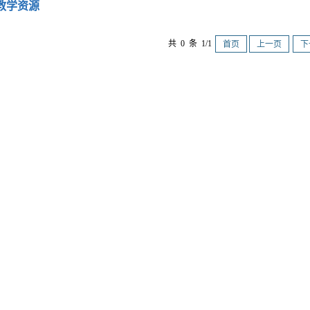
教学资源
共 0 条 1/1
首页
上一页
下