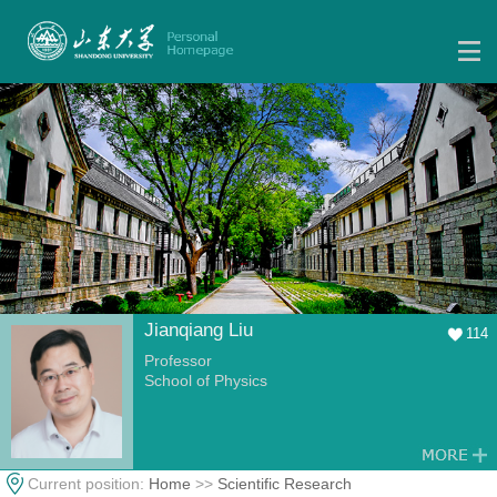
Jianqiang Liu
114
Professor
School of Physics
Current position:
Home
>>
Scientific Research