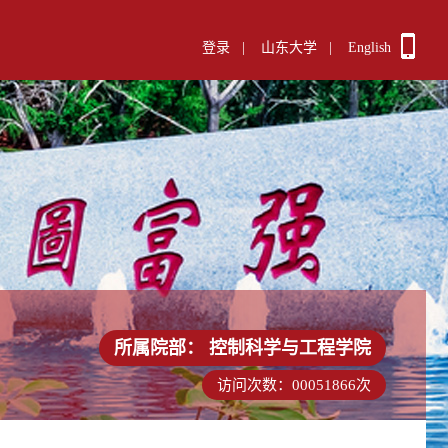
登录
|
山东大学
|
English
所属院部：
控制科学与工程学院
访问次数：
00051866
次