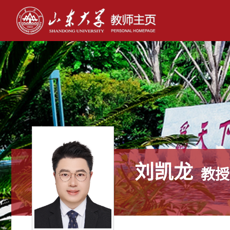
刘凯龙
教授