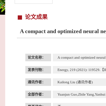
论文成果
A compact and optimized neural net
论文名称：
A compact and optimized neural 
发表刊物：
Energy, 219 (2021): 119529.【I
通讯作者：
Kailong Liu (通讯作者)
全部作者：
Yuanjun Guo,Zhile Yang,Yanhui