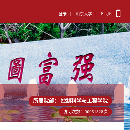
登录
|
山东大学
|
English
所属院部：
控制科学与工程学院
访问次数：
00051828
次