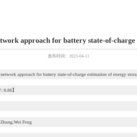
work approach for battery state-of-charge 
发布时间：2023-04-11
network approach for battery state-of-charge estimation of energy stor
F: 8.86】
 Zhang,Wei Feng