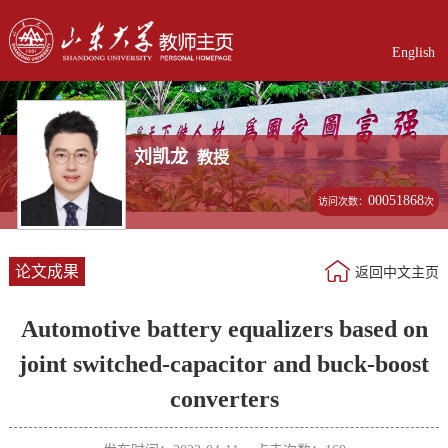
English
刘凯龙
教授
00051868
访问次数：
次
论文成果
返回中文主页
Automotive battery equalizers based on
joint switched-capacitor and buck-boost
converters