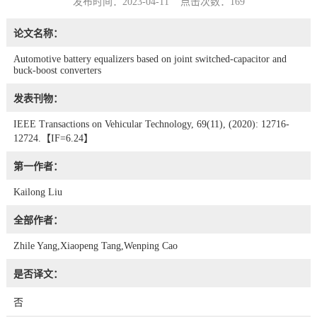
发布时间：2023-04-11 点击次数：
169
论文名称：
Automotive battery equalizers based on joint switched-capacitor and
buck-boost converters
发表刊物：
IEEE Transactions on Vehicular Technology, 69(11), (2020): 12716-
12724.【IF=6.24】
第一作者：
Kailong Liu
全部作者：
Zhile Yang,Xiaopeng Tang,Wenping Cao
是否译文：
否