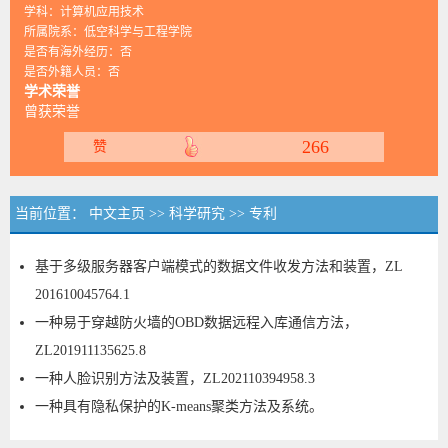
学科：计算机应用技术
所属院系：低空科学与工程学院
是否有海外经历：否
是否外籍人员：否
学术荣誉
曾获荣誉
266
赞
当前位置：
中文主页
>>
科学研究
>>
专利
基于多级服务器客户端模式的数据文件收发方法和装置，ZL
201610045764.1
一种易于穿越防火墙的OBD数据远程入库通信方法，
ZL201911135625.8
一种人脸识别方法及装置，ZL202110394958.3
一种具有隐私保护的K-means聚类方法及系统。