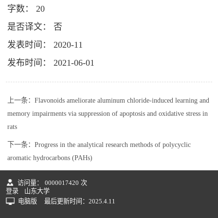
字数： 20
是否译文： 否
发表时间： 2020-11
发布时间： 2021-06-01
上一条：
Flavonoids ameliorate aluminum chloride-induced learning and
memory impairments via suppression of apoptosis and oxidative stress in
rats
下一条：
Progress in the analytical research methods of polycyclic
aromatic hydrocarbons (PAHs)
访问量：
0000017420
次
登录
山东大学
电脑版
最后更新时间：
2025
.
4
.
11