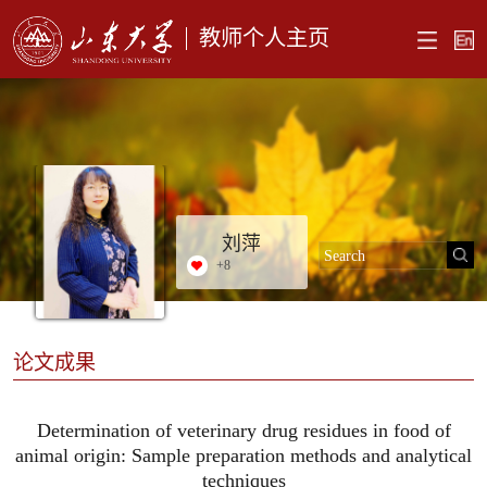
教师个人主页
刘萍
+
8
论文成果
Determination of veterinary drug residues in food of
animal origin: Sample preparation methods and analytical
techniques