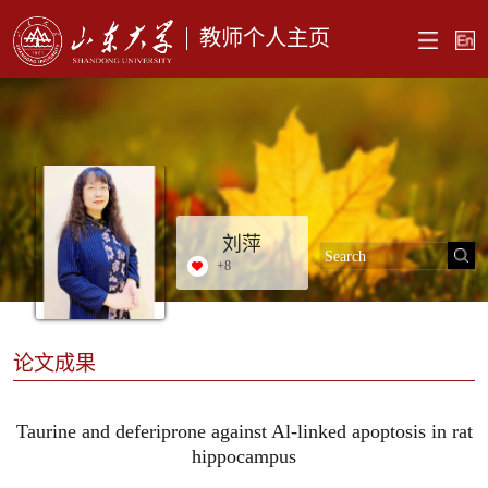
教师个人主页
刘萍
+
8
论文成果
Taurine and deferiprone against Al-linked apoptosis in rat
hippocampus