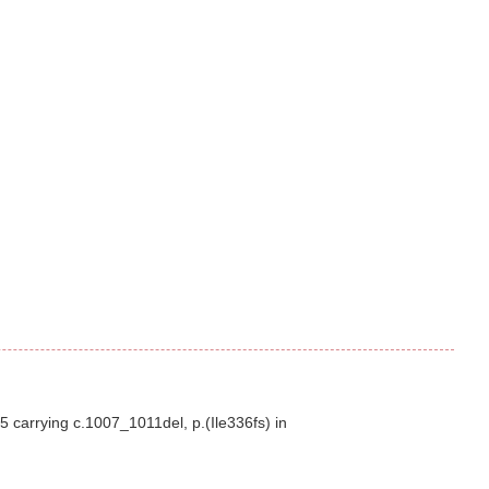
5 carrying c.1007_1011del, p.(Ile336fs) in