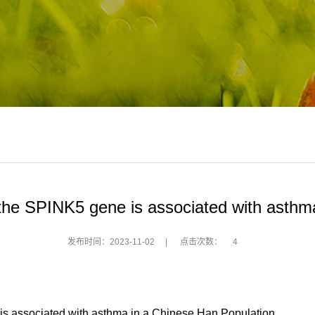
 the SPINK5 gene is associated with asthm
发布时间：2023-11-02
|
点击次数：
4
associated with asthma in a Chinese Han Population