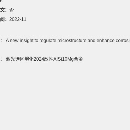
6
文：
否
间：
2022-11
：
A new insight to regulate microstructure and enhance corrosi
：
激光选区熔化2024改性AlSi10Mg合金