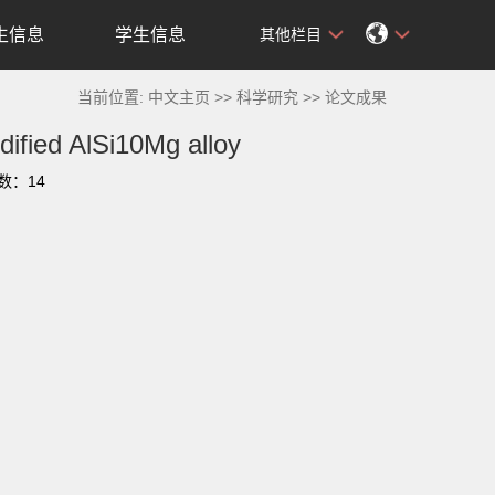
生信息
学生信息
其他栏目
当前位置:
中文主页
>>
科学研究
>>
论文成果
dified AlSi10Mg alloy
击数：
14