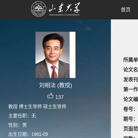
首页
所属单
论文名
发表刊
刘相法 (教授)
第一作
137
论文编
教授 博士生导师 硕士生导师
卷号：
主要任职：无
期号：
性别：男
页面范
出生日期：1961-09