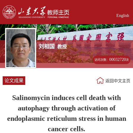
English
刘相国
教授
00032720
访问次数：
次
论文成果
返回中文主页
Salinomycin induces cell death with
autophagy through activation of
endoplasmic reticulum stress in human
cancer cells.