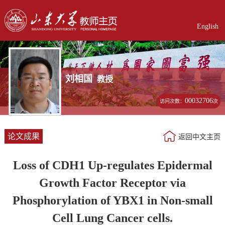
English
刘相国
教授
00032706
访问次数：
次
论文成果
返回中文主页
Loss of CDH1 Up-regulates Epidermal
Growth Factor Receptor via
Phosphorylation of YBX1 in Non-small
Cell Lung Cancer cells.