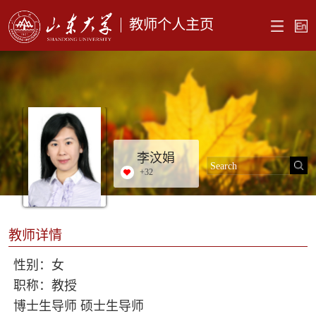
教师个人主页
李汶娟
+
32
教师详情
性别：女
职称：教授
博士生导师 硕士生导师