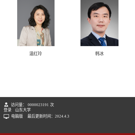
温红玲
韩冰
访问量：
0000023191
次
登录
山东大学
电脑版
最后更新时间：
2024
.
4
.
3