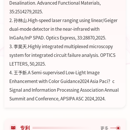
Desalination. Advanced Functional Materials,
35:2514279,2025.
2. 孙林山.High-speed laser ranging using linear/Geiger
dual-mode detector in the near-infrared with
InGaAs/InP SPAD. Optics Express, 33:28870,2025.
3. 李昊天.Highly integrated multiplexed microscopy
system for integrated circuit failure analysis. OPTICS
LETTERS, 50,2025.
4. 王予新.A Semi-supervised Low-Light Image
Enhancement with Color Guidance2024 Asia Paci？c
Signal and Information Processing Association Annual
Summit and Conference, APSIPA ASC 2024,2024.
专利
更多