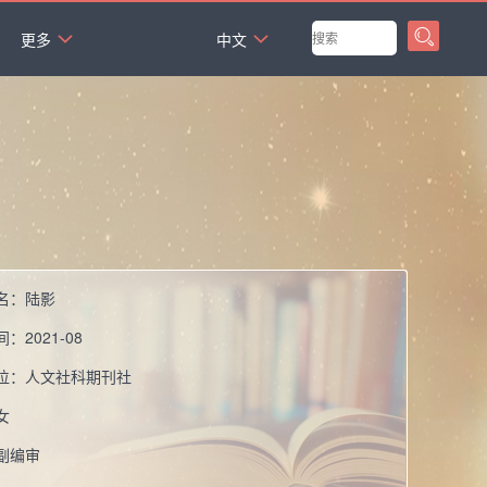
`
更多
中文
名：
陆影
间：
2021-08
位：
人文社科期刊社
女
副编审