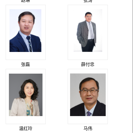
赵琳
张涛
张磊
薛付忠
温红玲
马伟