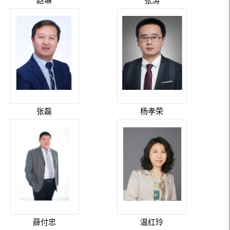
赵琳
张涛
张磊
杨孝荣
薛付忠
温红玲