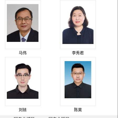
马伟
李秀君
刘铱
陈昊