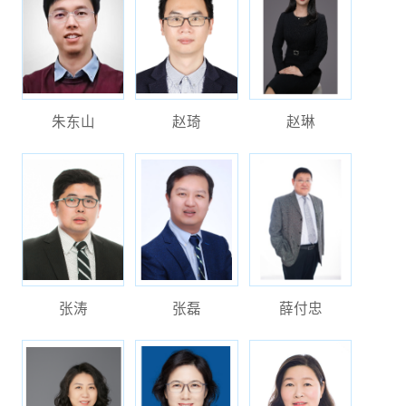
朱东山
赵琦
赵琳
张涛
张磊
薛付忠