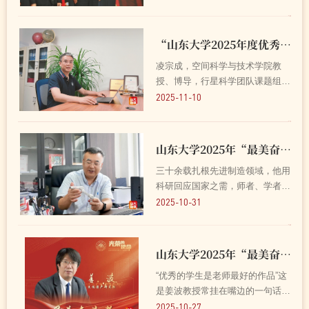
的人民公仆。他坚持以“科技赋能
区域发展”为使命，认真完成烟台
黄渤海新区副主任挂职工作，将二
“山东大学2025年度优秀教师”凌宗成教授：以行星为笔，绘就山大深空科...
十年的学术积淀转化为...
凌宗成，空间科学与技术学院教
授、博导，行星科学团队课题组
长，国家级领军人才。研究领域为
2025-11-10
行星科学与深空探测，研究方向为
行星遥感与光谱学、行星化学与地
质学。他深入参与“嫦娥”“天问”等
山东大学2025年“最美奋斗者”刘战强教授：怀揣“制造强国”的初心，以...
重大深空探测任务，参...
三十余载扎根先进制造领域，他用
科研回应国家之需，师者、学者、
管理者等多重角色融合，始终以奋
2025-10-31
斗诠释使命。学术探索、育人实
践、学科建设，怀揣“制造强国”的
初心，他在奋斗的道路上步履不
山东大学2025年“最美奋斗者”姜波教授：海洋考古的探索者，学生心中的...
停。他，就是2025年山东...
“优秀的学生是老师最好的作品”这
是姜波教授常挂在嘴边的一句话，
也是他从考古研究所转向高校讲台
2025-10-27