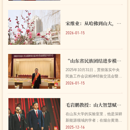
连轴转让她的感冒一直拖拖拉拉好
不了，“感觉整个假期都在感冒”。
然而，从她的身上，却看不出一丝
疲惫。她妆容整洁，衣...
宋维业：从哈佛到山大，他愿“以科学之光，将世界照亮”！
2026-01-15
“山东省民族团结进步模范个人”许振浩：科技援边，扎下根去，开出花来
2025年10月31日，贯彻落实中央
民族工作会议精神经验交流会暨全
省民族团结进步表彰大会在济南召
2026-01-15
开，山东大学许振浩教授获评“山
东省民族团结进步模范个人”并接
受表彰。参加完表彰会第二天，他
毛岩鹏教授：山大智慧赋能产业创新 科技挂职书写新区答卷
就登上了返回西藏的飞机...
在山东大学的实验室里，他是深耕
新能源领域的学者；在烟台黄渤海
新区的热土上，他是躬身企业一线
2025-12-16