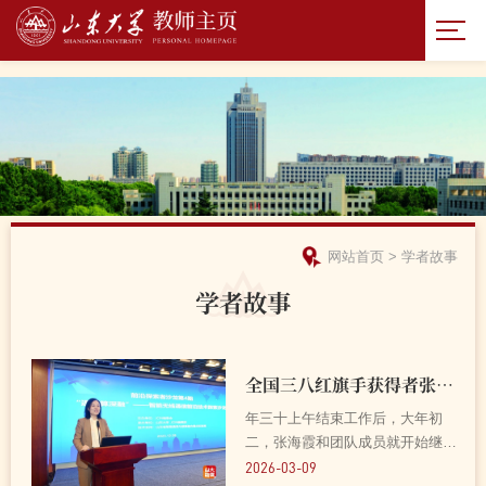
网站首页
>
学者故事
学者故事
全国三八红旗手获得者张海霞：丹心如海，桃李成霞——智能通信领域的产...
年三十上午结束工作后，大年初
二，张海霞和团队成员就开始继续
投入繁忙的科研工作中。陀螺似的
2026-03-09