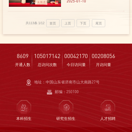
橱，里面摆满了《二十四史》《上
2025-01-10
古三代秦汉三国六朝文》《文献通
考》《两汉全书》《中国通史》
《虞舜大典》《饮冰室合集》《鲁
共113条
1/12
首页
上页
下页
尾页
迅全集》《顾维钧回忆录》...
8609
105017142
00042170
00208056
开通人数
总访问次数
今日访问量
月访问量
地址：中国山东省济南市山大南路27号
邮编：250100
本科招生
研究生招生
人才招聘