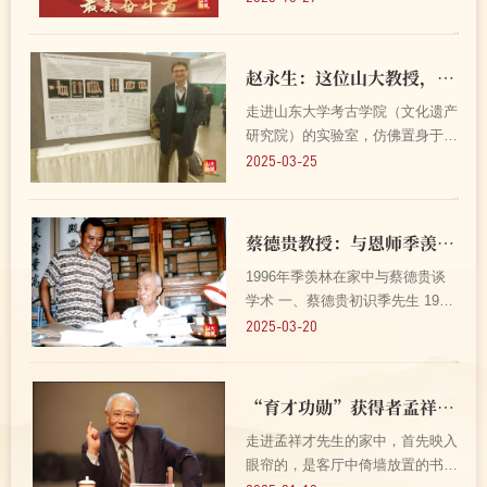
的初心。 让我们走进这位深耕海
洋考古领域的学者，2025年度山
东大学“最美奋斗者”——姜波教
赵永生：这位山大教授，让骨骼“说话”
授，听他讲述如何穿行...
走进山东大学考古学院（文化遗产
研究院）的实验室，仿佛置身于一
座跨越时空的古代城市。这里没有
2025-03-25
高楼大厦，却足足有200多具的古
代人骨标本，静静地躺在陈列架
上，诉说着千年前的故事。 济南
蔡德贵教授：与恩师季羡林的深厚友谊
中心校区人骨考古实验室 ...
1996年季羡林在家中与蔡德贵谈
学术 一、蔡德贵初识季先生 1965
年秋，蔡德贵从胶东半岛的一个穷
2025-03-20
山沟考进北京大学，入学东语系阿
拉伯语专业。那时季羡林先生任东
语系的系主任。秋天的迎新大会
“育才功勋”获得者孟祥才教授：读书治学，不负夕阳
上，蔡德贵在外文楼阶梯教...
走进孟祥才先生的家中，首先映入
眼帘的，是客厅中倚墙放置的书