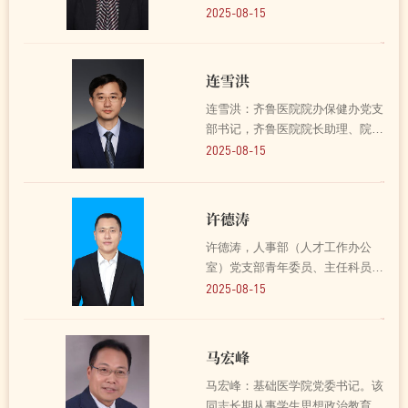
后留校，先后在党委学生工作部，
2025-08-15
党委、校长办公室，新闻传播学院
工作。该同志政治素质好，坚持用
党的创新理论武装头脑，认真落实
连雪洪
新时代党的建设总要求和...
连雪洪：齐鲁医院院办保健办党支
部书记，齐鲁医院院长助理、院长
办公室主任。该同志长期从事医院
2025-08-15
管理研究与实践，主持山东省社会
科学规划重点研究项目1项，在医
院精益管理、公共卫生应急策略、
许德涛
医药卫生体制改革等领域...
许德涛，人事部（人才工作办公
室）党支部青年委员、主任科员。
曾获山东大学120周年校庆工作先
2025-08-15
进个人、山东大学模范团干部等荣
誉称号。该同志筑牢忠诚勇毅笃
行，不断探索党建工作新方法新路
马宏峰
径，积极贡献党支部“三个先...
马宏峰：基础医学院党委书记。该
同志长期从事学生思想政治教育工