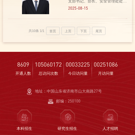
支部书记、部长、安全管理处处
长。该同志着力强化党建引领，围
2025-08-15
绕部门中心工作，搭建起“安全教
育、综合治理、校园管控、交通规
范、消防管理”5大党员责任示范
共10条
1/1
首页
上页
下页
尾页
区，锻造了一支忠诚、可靠...
8609
105060172
00033225
00251086
开通人数
总访问次数
今日访问量
月访问量
地址：中国山东省济南市山大南路27号
邮编：250100
本科招生
研究生招生
人才招聘