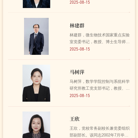
老年医学科主任。她发挥“双带头
2025-08-15
人”作用，开展党总支与党总支、
支部与支部、医院与企业、教师与
学生、基础研究与临床实践等工作
林建群
联合，组织各科室联合开展...
林建群，微生物技术国家重点实验
室党委书记，教授、博士生导师。
该同志坚持以高质量党建引领事业
2025-08-15
高质量发展，推动党建与业务工作
深度融合。坚持把方向管大局，以
国重重组为契机，以提升国重满足
马树萍
国家重大需求能力为目...
马树萍，数学学院控制与系统科学
研究所教工党支部书记，教授、博
士生导师。作为“双带头人”党支部
2025-08-15
书记，积极探索“双带头人”工作模
式。一方面认真开展基层党建工
作，个人积极参加学院党员学习活
王欣
动，组织支部成员开...
王欣，党校常务副校长兼党委组织
部副部长。该同志2002年7月毕业