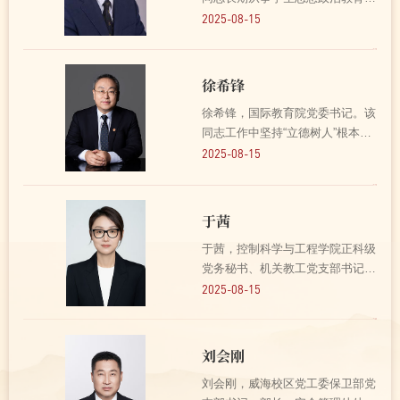
作和党建工作，曾获山东高校优秀
2025-08-15
辅导员、山东大学先进教育工作者
等荣誉称号。历任药学院党委副书
记、基础医学院党委副书记、山东
徐希锋
大学第二医院（第二临...
徐希锋，国际教育院党委书记。该
同志工作中坚持“立德树人”根本任
务，注重解决主要矛盾和“两张
2025-08-15
皮”，突破难点堵点。立足服务“国
之大者”，活学活用党的创新理论
指导学院发展，充分发挥民主集中
于茜
制和基层党支部战斗...
于茜，控制科学与工程学院正科级
党务秘书、机关教工党支部书记。
该同志善于学习、勤于思考。针对
2025-08-15
新时期高校党务工作的新要求，她
围绕党建与立德树人中心工作的融
合互促，科学构建独具特色的党建
刘会刚
育人品牌，获评山东大...
刘会刚，威海校区党工委保卫部党