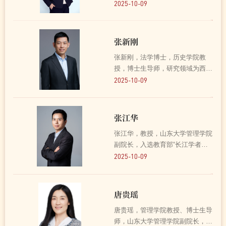
全国文化名家暨“四个一批”人才、
2025-10-09
国家“万人计划”哲学社会科学领军
人才，国家哲学社会科学基金评审
专家，国务院政府特殊津贴专家，
张新刚
教育部新世纪优秀...
张新刚，法学博士，历史学院教
授，博士生导师，研究领域为西方
古代史、西方政治思想史、政治理
2025-10-09
论等，出版有《友爱共同体：古希
腊政治思想研究》、《古希腊思想
通识课：修昔底德篇》、《古希腊
张江华
思想通识课：希罗多德德...
张江华，教授，山东大学管理学院
副院长，入选教育部“长江学者奖
励计划”青年学者、山东省泰山学
2025-10-09
者特聘专家、山东大学杰出中青年
学者，主要研究领域为数据与智能
决策、智慧医疗健康管理等。目前
唐贵瑶
兼任管理科学与工程学...
唐贵瑶，管理学院教授、博士生导
师，山东大学管理学院副院长，山