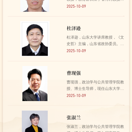
先后6次独立获得高等学校科学研
2025-10-09
究优秀成果（人文社会科学）二、
三等奖，4次省社会科学优秀成果
一等奖，还获全国百优博士论文
杜泽逊
奖、研究类霍英东青年教师...
杜泽逊，山东大学讲席教授，《文
史哲》主编，山东省政协委员。山
东省滕州市滨湖镇陈楼村人。
2025-10-09
1981年滕州一中毕业，考入山东
大学中文系，1985年开业，考取
山东大学古籍所研究生，1987年
曹现强
毕业留校，担任王绍曾教授的助
曹现强，政治学与公共管理学院教
手...
授、博士生导师，现任山东大学党
委常委、副校长，兼任中国行政管
2025-10-09
理学会常务理事、全国公共管理本
科教指委委员、中国管理现代化研
究会理事、山东省行政管理学会副
张淑兰
会长、山东省公共管理...
张淑兰，政治学与公共管理学院教