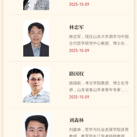
东省人才发展战略研究院院
2025-10-09
长，“长江学者奖励计划”青年学
者，山东省泰山学者青年专家，山
东省理论人才百人工程入选者，山
林忠军
东省智库决策咨询“科技人才...
林忠军，现任山东大学易学与中国
古代哲学研究中心教授、博士生导
师，泰山学者。研究《周易》40余
2025-10-09
年，涉及易学史、易学哲学、韩国
易学等领域。在《中国社会科学》
《哲学研究》《文史哲》《学术月
路国权
刊》等海内外重要学术...
路国权，考古学院教授、博士生导
师，山东省泰山学者青年专家，
2023年入选国家级青年人才，中
2025-10-09
国考古学会两周考古专业委员会委
员、湘鄂豫皖楚文化研究会理事。
自2014年参加工作起，路国权始
刘森林
终坚持理论与实践、教学与科...
刘森林，哲学与社会发展学院讲席
教授，教育部长江学者特聘教授，