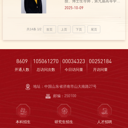
授、博士生导师，第九届高等学校
科学研究优秀成果奖（人文社会科
2025-10-09
学）二等奖获得者，山东大学-巴
基斯坦驻华大使馆合作共建山东大
学巴基斯坦研究中心主任、教育部
共14条
1/2
首页
上页
下页
尾页
备案中心山东大学南亚研...
8609
105061270
00034323
00252184
开通人数
总访问次数
今日访问量
月访问量
地址：中国山东省济南市山大南路27号
邮编：250100
本科招生
研究生招生
人才招聘