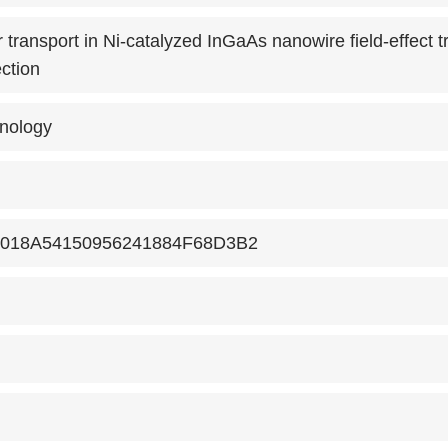
 transport in Ni-catalyzed InGaAs nanowire field-effect tr
ction
nology
018A54150956241884F68D3B2