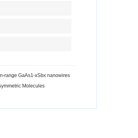
sition-range GaAs1-xSbx nanowires
osymmetric Molecules