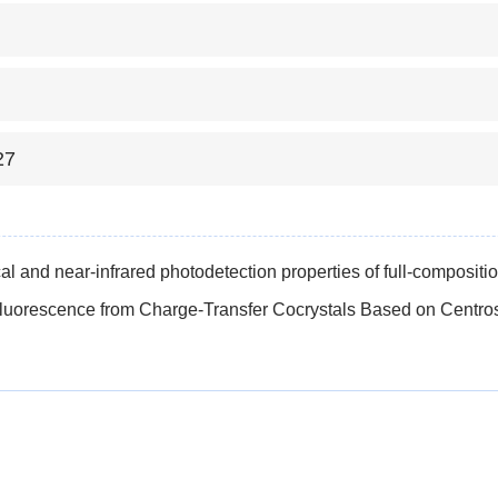
27
rical and near-infrared photodetection properties of full-compo
Fluorescence from Charge-Transfer Cocrystals Based on Centr