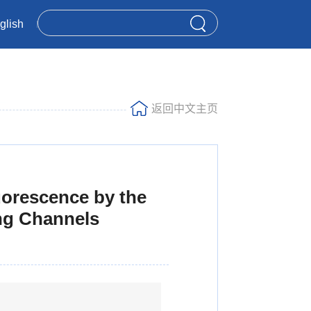
glish
返回中文主页
uorescence by the
ing Channels