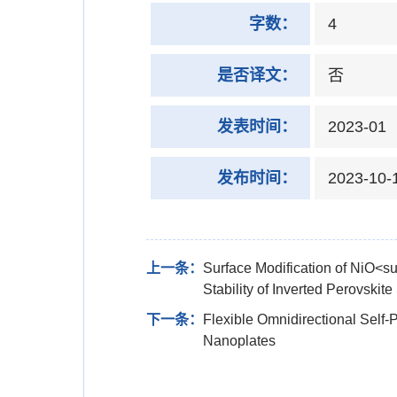
字数：
4
是否译文：
否
发表时间：
2023-01
发布时间：
2023-10-
上一条：
Surface Modification of NiO<s
Stability of Inverted Perovskite
下一条：
Flexible Omnidirectional Sel
Nanoplates