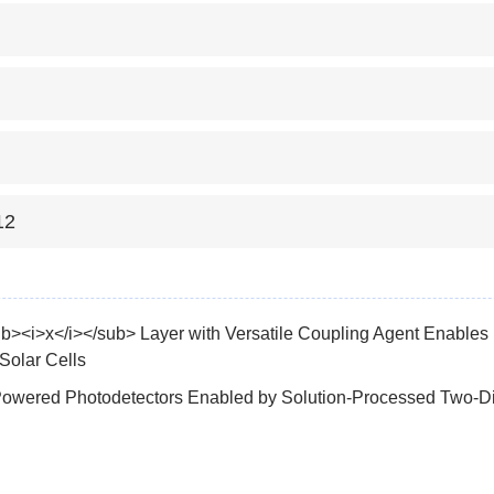
12
ub><i>x</i></sub> Layer with Versatile Coupling Agent Enabl
 Solar Cells
f-Powered Photodetectors Enabled by Solution-Processed Two-