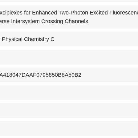
xciplexes for Enhanced Two-Photon Excited Fluorescenc
erse Intersystem Crossing Channels
f Physical Chemistry C
A418047DAAF0795850B8A50B2