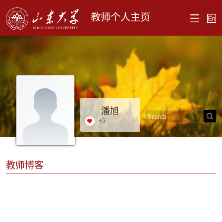
教师个人主页
潘旭
+
5
教师博客