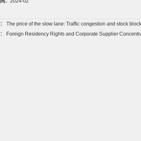
间：
2024-02
：
The price of the slow lane: Traffic congestion and stock bloc
：
Foreign Residency Rights and Corporate Supplier Concentra