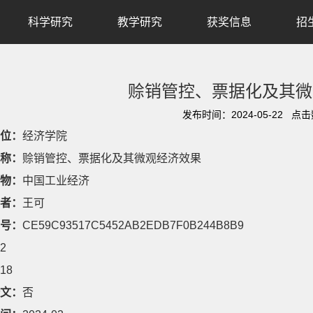
科学研究
教学研究
获奖信息
招
赊销管控、票据化及其微
发布时间：2024-05-22 点
位：
经济学院
称：
赊销管控、票据化及其微观经济效果
物：
中国工业经济
者：
王可
号：
CE59C93517C5452AB2EDB7F0B244B8B9
2
18
文：
否