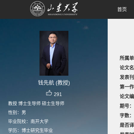
首页
所属单
论文名
发表刊
钱先航 (教授)
第一作
291
论文编
教授 博士生导师 硕士生导师
期号：
性别：男
字数：
毕业院校：南开大学
是否译
学历：博士研究生毕业