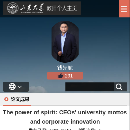
钱先航
291
论文成果
The power of spirit: CEOs' university mottos
and corporate innovation