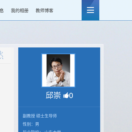
息
我的相册
教师博客
邱崇
0
副教授 硕士生导师
性别：男