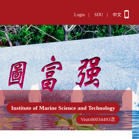
Login
|
SDU
|
中文
Institute of Marine Science and Technology
Visit:
00034493
次