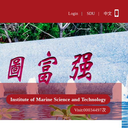
Login
|
SDU
|
中文
Institute of Marine Science and Technology
Visit:
00034497
次