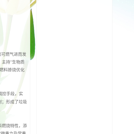
取可燃气进而发
主持“生物质
燃料掺烧优化
调控手段，实
附；形成了垃圾
料燃烧特性，添
究微重力及常重