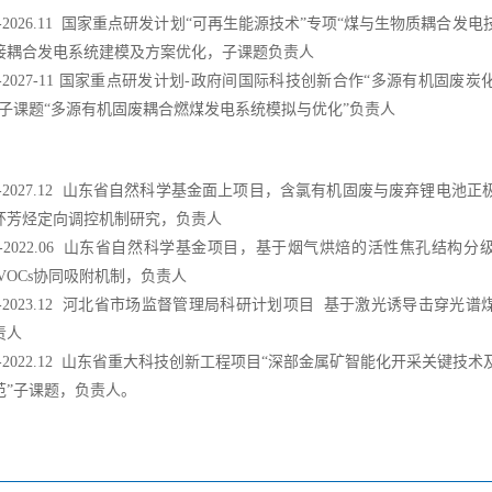
-2026.11
国家重点研发计划
“可再生能源技术”专项“煤与生物质耦合发电
接耦合发电系统建模及方案优化，
子课题
负责人
-2027-11
国家重点研发计划
-政府间国际科技创新合作“多源有机固废炭
”子课题“多源有机固废耦合燃煤发电系统模拟与优化”负责人
1-2027.12
山东省自然科学基金
面上
项目
，
含氯有机固废与废弃锂电池正
环芳烃定向调控机制研究
，负责人
-20
22
.
06
山东省自然科学基金项目，基于烟气烘焙的活性焦孔结构分
x/VOCs协同吸附机制，负责人
-202
3
.
12 河北省市场监督管理局科研计划项目
基于激光诱导击穿光谱
责人
-2022.12
山东省重大科技创新工程项目
“深部金属矿智能化开采关键技术
范”子课题，负责人。