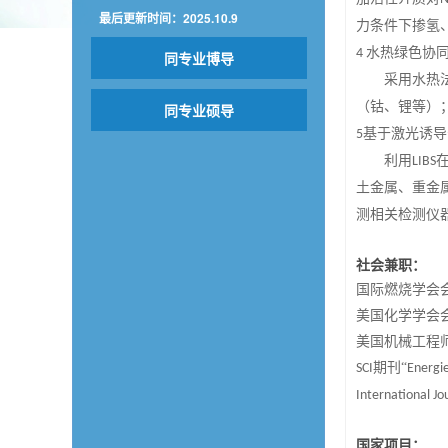
最后更新时间：
2025
.
10
.
9
力条件下掺氢
水热绿色协
4
同专业博导
采用水热
（钴、锂等）
同专业硕导
基于激光诱导
5
利用
LIBS
土金属、重金
测相关检测仪
社会兼职：
国际燃烧学会
美国化学学会
美国机械工程
期刊“
SCI
Energi
International Jo
国家项目：