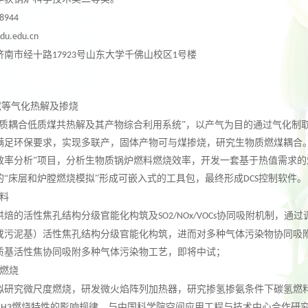
8944
du.ed
u
.cn
济南市经十路
号山东大学千佛山校区
号楼
17923
1
泥等气化热解及掺烧
物质耦合低质煤共热解及其产物综合利用系统”，以产气为目的通过气化制
满足环保要求，实现多联产，固体产物可与煤掺烧，研究生物质燃煤耦合。
效率分析”项目，分析生物质锅炉燃料燃烧效率，开发一套基于热值需求的
的“床层和炉膛燃烧模拟”形成可嵌入式的工具包，最终形成
控制软件。
DCS
料
烘焙的活性焦孔结构分级官能化构筑及
协同吸附机制，通过
SO2/NOx/VOCs
或污泥基）活性焦孔结构分级官能化构筑，进而对多种气体污染物协同吸
质基活性焦协同吸附多种气体污染物工艺，即将中试；
燃烧
拟研究微尺度燃烧，研发微火焰阵列加热器，研究掺氢掺氨条件下碳氢燃
燃烧特性的影响规律，与中国科学院空间应用工程与技术中心合作研
NH3