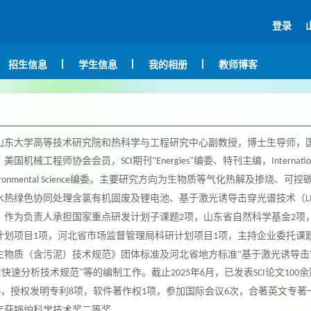
登录
招生信息
学生信息
我的相册
教师博客
山东大学高等技术研究院和热科学与工程研究中心副教授，
博士生导师，
、美国机械工程师协会会员，
期刊“
”编委、特刊主编，
SCI
Energies
Internatio
编委。主要研究方向为生物质等气化热解及掺烧、可控
ronmental Science
水热绿色协同处理含氯有机固废及锂电池、基于激光诱导击穿光谱技术（
L
。作为负责人承担国家重点研发计划子课题
项，山东省自然科学基金
项
2
2
计划项目
项，河北省市场监督管理局科研计划项目
项，主持企业委托课
1
1
生物质（含污泥）技术规范》团体标准及河北省地方标准“基于激光诱导击
质快速分析技术规范”等的编制工作。截止
年
月，已发表
论文
余
202
5
6
SCI
100
，授权发明专利
项，软件著作权
项，参加国际会议
次，合著英文专著
6
8
1
6
年获锅炉科学技术奖二等奖。