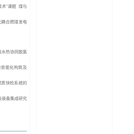
技术”课题 煤与
化耦合燃煤发电
极水热协同脱氯
级官能化构筑及
煤质快检系统的
及装备集成研究