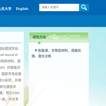
山东大学
English
研究方向
国际燃烧学会、
新能源、生物炭材料、固废处
nal Journal of
理、激光诊断
碳吸附材料、富
）的智能诊
IBS
，国家市场监督
题
余项，并参
10
穿光谱技术
篇，他引
2100
一部，中文专