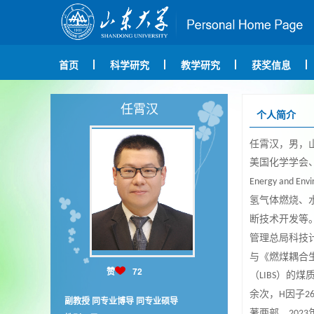
首页
科学研究
教学研究
获奖信息
任霄汉
个人简介
任霄汉，男，
美国化学学会
Energy and Envi
氢气体燃烧、
断技术开发等
管理总局科技
与《燃煤耦合
赞
72
（
）的煤
LIBS
余次，
因子
H
2
副教授 同专业博导 同专业硕导
著两部。
2
023