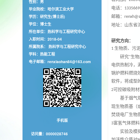
性别：男
电话：
1335669
毕业院校：哈尔滨工业大学
学历：研究生(博士后)
邮箱：
renxh
@s
学位：博士生
地址：山东省
所在单位：热科学与工程研究中心
入职时间：2018-04
研究方向：
所属院系： 热科学与工程研究中心
生物质、污
1
学科：热能工程
研究
“生
电子邮箱：
renxiaohan84@163.com
电供热制冷，
锅炉燃料燃烧
软件，将成型
可控碳吸附材
2
基于烟气
现生物质基（
焚烧电厂生物
手机版
富氢气体燃料
3
实验及模
访问量：
0000028746
加活性介质对