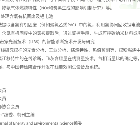
、掺氨气体燃烧特性（
和炭黑生成的影响机制研究）等。
NOx
同处理含氯有机固废及锂电池
法提取含氯有机固废（例如聚氯乙烯
）中的氯，利用氯协同回收锂电池
PVC
；含氯有机固废中的氯被提取后，通过调控手段，生成可控碳纳米材料
或
击穿光谱技术（
）的智能诊断技术开发与研究
LIBS
在线研究煤样的元素分析、工业分析、结渣特性、热值预测等，煤粉燃烧
属迁移特性的在线诊断，飞灰含碳量在线测量技术，气相当量比的确定等
器
，
与中国特检院合作开发在线能效测试设备及系统
。
会员
会员
师协会会员
”编委、特刊主编
es
编委
urnal of Energy and Environmental Science