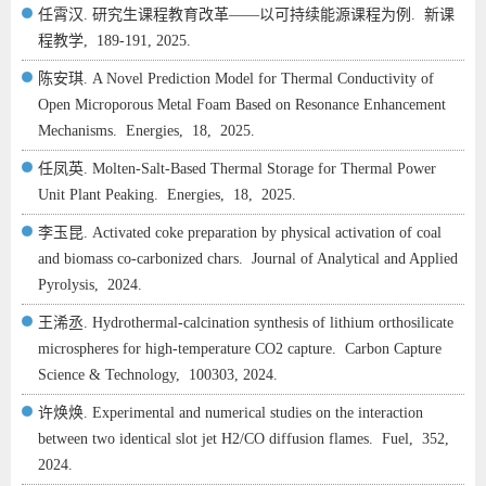
任霄汉. 研究生课程教育改革——以可持续能源课程为例.
新课
程教学,
189-191,
2025.
陈安琪. A Novel Prediction Model for Thermal Conductivity of
Open Microporous Metal Foam Based on Resonance Enhancement
Mechanisms.
Energies,
18,
2025.
任凤英. Molten-Salt-Based Thermal Storage for Thermal Power
Unit Plant Peaking.
Energies,
18,
2025.
李玉昆. Activated coke preparation by physical activation of coal
and biomass co-carbonized chars.
Journal of Analytical and Applied
Pyrolysis,
2024.
王浠丞. Hydrothermal-calcination synthesis of lithium orthosilicate
microspheres for high-temperature CO2 capture.
Carbon Capture
Science & Technology,
100303,
2024.
许焕焕. Experimental and numerical studies on the interaction
between two identical slot jet H2/CO diffusion flames.
Fuel,
352,
2024.