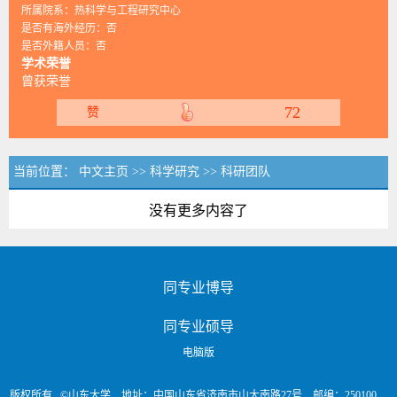
所属院系：热科学与工程研究中心
是否有海外经历：否
是否外籍人员：否
学术荣誉
曾获荣誉
72
赞
当前位置：
中文主页
>>
科学研究
>>
科研团队
没有更多内容了
同专业博导
同专业硕导
电脑版
版权所有 ©山东大学 地址：中国山东省济南市山大南路27号 邮编：250100