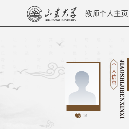
教师个人主页
个
人
信
息
16