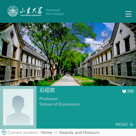
石绍宾
208
Professor
School of Economics
Current position:
Home
>>
Awards and Honours