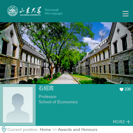
石绍宾
208
Professor
School of Economics
Current position:
Home
>>
Awards and Honours