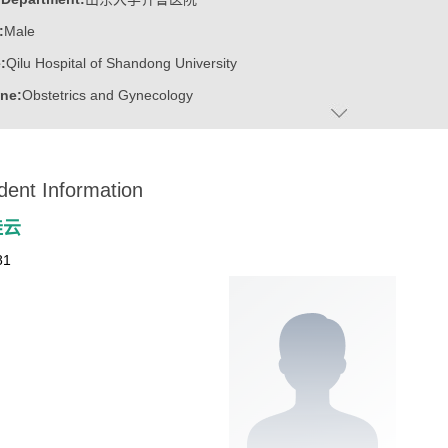
:
Male
:
Qilu Hospital of Shandong University
ine:
Obstetrics and Gynecology
际大学生创新大赛优秀创新创业导师
dent Information
科学技术进步一等奖
科技进步二等奖
桂云
泰山学者特聘专家
81
泰山学者青年专家
学杰出中青年学者
学第二届优秀研究生导学团队
学优秀临床教师
学优秀教师