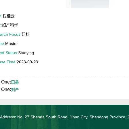
e:
程桂云
r:
妇产科学
arch Focus:
妇科
ee:
Master
nt Status:
Studying
ase Time:
2023-09-23
 One:
田鑫
 One:
刘严
 Address: No. 27 Shanda South Road, Jinan City, Shandong Province, 