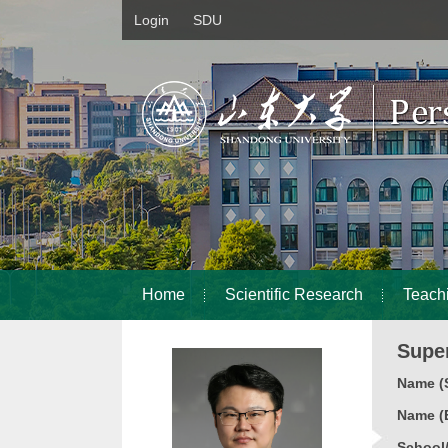
Login
SDU
Home
Scientific Research
Teach
Super
Name (S
Name (E
School