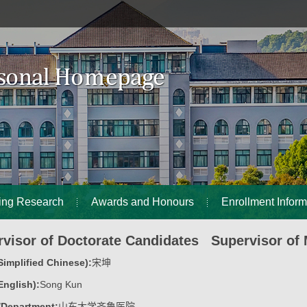
ing Research
Awards and Honours
Enrollment Inform
visor of Doctorate Candidates Supervisor of 
implified Chinese):
宋坤
nglish):
Song Kun
/Department:
山东大学齐鲁医院