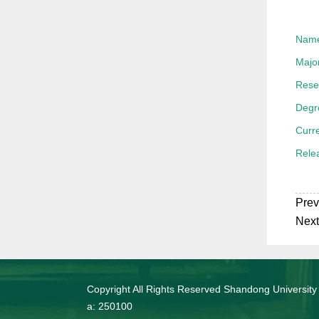
Nam
Majo
Rese
Degr
Curre
Rele
Prev
Next
Copyright All Rights Reserved Shandong University
a: 250100